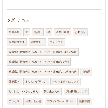
タグ
Tags
里親募集
犬
休診日
猫
診察日変更
お知らせ
診察時間変更
診療所紹介
コンセプト
茨城県の動物病院･うめ・くりペット診療所の口コミ情報
茨城県の動物病院･うめ・くりペット診療所の評判
茨城県の動物病院･うめ・くりペット診療所のお客様の声
茨城県
診療案内
トリミングサロン
ペットホテルについて
しつけについてのご案内
飼い主さんへ
予防接種について
アクセス
お問い合わせ
プライバシーポリシー
動物病院